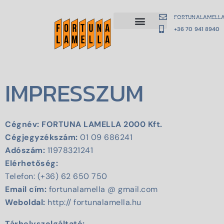
FORTUNALAMELL
+36 70 941 8940
IMPRESSZUM
Cégnév: FORTUNA LAMELLA 2000 Kft.
Cégjegyzékszám:
01 09 686241
Adószám:
11978321241
Elérhetőség:
Telefon: (+36) 62 650 750
Email cím:
fortunalamella @ gmail.com
Weboldal:
http:// fortunalamella.hu
Tárhelyszolgáltató: