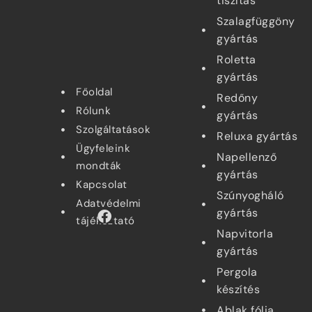
tiszítás
Szalagfüggöny
gyártás
Roletta
gyártás
Főoldal
Redőny
Rólunk
gyártás
Szolgáltatások
Reluxa gyártás
Ügyfeleink
Napellenző
mondták
gyártás
Kapcsolat
Szúnyogháló
Adatvédelmi
gyártás
tájékoztató
Napvitorla
gyártás
Pergola
készítés
Ablak fólia