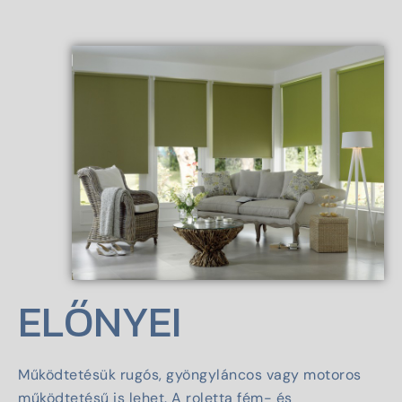
ELŐNYEI
Működtetésük rugós, gyöngyláncos vagy motoros
működtetésű is lehet. A roletta fém- és