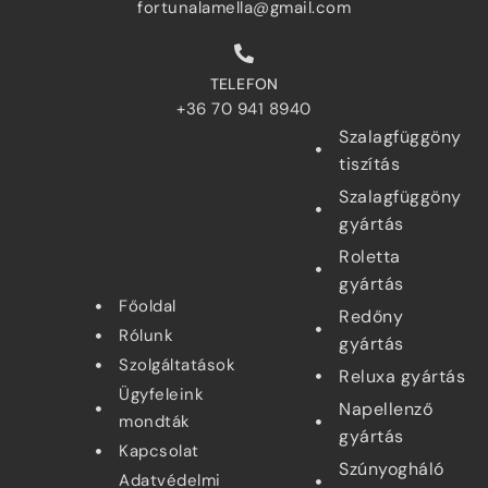
fortunalamella@gmail.com
TELEFON
+36 70 941 8940
Szalagfüggöny
tiszítás
Szalagfüggöny
gyártás
Roletta
gyártás
Főoldal
Redőny
Rólunk
gyártás
Szolgáltatások
Reluxa gyártás
Ügyfeleink
Napellenző
mondták
gyártás
Kapcsolat
Szúnyogháló
Adatvédelmi