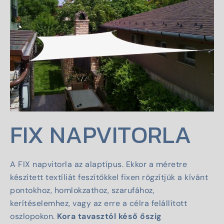
FIX NAPVITORLA
A FIX napvitorla az alaptípus. Ekkor a méretre
készített textíliát feszítőkkel fixen rögzítjük a kívánt
pontokhoz, homlokzathoz, szarufához,
kerítéselemhez, vagy az erre a célra felállított
oszlopokon.
Kora tavasztól késő őszig