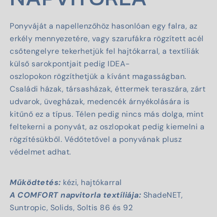
Ponyváját a napellenzőhöz hasonlóan egy falra, az
erkély mennyezetére, vagy szarufákra rögzített acél
csőtengelyre tekerhetjük fel hajtókarral, a textíliák
külső sarokpontjait pedig IDEA-
oszlopokon rögzíthetjük a kívánt magasságban.
Családi házak, társasházak, éttermek teraszára, zárt
udvarok, üvegházak, medencék árnyékolására is
kitűnő ez a típus. Télen pedig nincs más dolga, mint
feltekerni a ponyvát, az oszlopokat pedig kiemelni a
rögzítésükből. Védőtetővel a ponyvának plusz
védelmet adhat.
Működtetés:
kézi, hajtókarral
A COMFORT napvitorla textíliája:
ShadeNET
,
Suntropic, Solids, Soltis 86 és 92