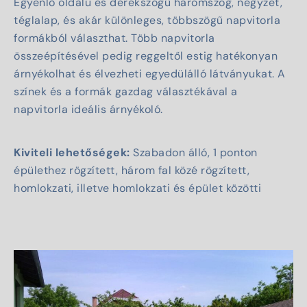
Egyenlő oldalú és derékszögű háromszög, négyzet,
téglalap, és akár különleges, többszögű napvitorla
formákból választhat. Több napvitorla
összeépítésével pedig reggeltől estig hatékonyan
árnyékolhat és élvezheti egyedülálló látványukat. A
színek és a formák gazdag választékával a
napvitorla ideális árnyékoló.
Kiviteli lehetőségek:
Szabadon álló, 1 ponton
épülethez rögzített, három fal közé rögzített,
homlokzati, illetve homlokzati és épület közötti