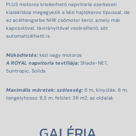
PLUS motoros kitekerhető napvitorla szerkezeti
kialakítása megegyezik a kézi hajtókaros típussal, de
az acélhengerbe NHK csőmotor kerül, amely már
kapcsolóval, távirányítóval vezérelhető, sőt
automatizálható is.
Működtetés:
kézi vagy motoros
A ROYAL napvitorla textíliája:
Shade-NET
,
Suntropic, Solids
Maximális méretek: szélesség:
6 m, kinyúlás: 6 m,
tengelyhossz: 8,5 m, felület: 36 m2, az oldalak
GALÉRIA