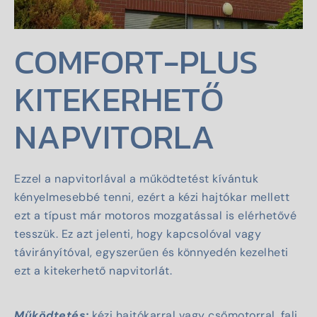
COMFORT-PLUS
KITEKERHETŐ
NAPVITORLA
Ezzel a napvitorlával a működtetést kívántuk
kényelmesebbé tenni, ezért a kézi hajtókar mellett
ezt a típust már motoros mozgatással is elérhetővé
tesszük. Ez azt jelenti, hogy kapcsolóval vagy
távirányítóval, egyszerűen és könnyedén kezelheti
ezt a kitekerhető napvitorlát.
Működtetés:
kézi hajtókarral vagy csőmotorral, fali