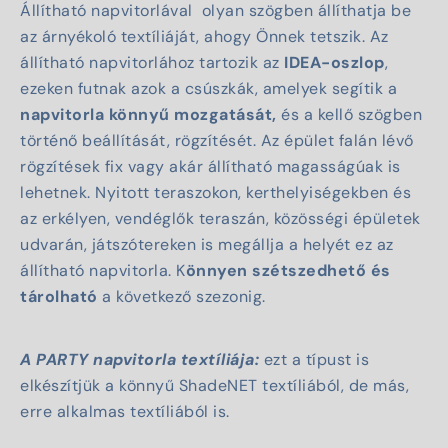
Állítható napvitorlával olyan szögben állíthatja be
az árnyékoló textíliáját, ahogy Önnek tetszik. Az
állítható napvitorlához tartozik az
IDEA-oszlop
,
ezeken futnak azok a csúszkák, amelyek segítik a
napvitorla könnyű mozgatását,
és a kellő szögben
történő beállítását, rögzítését. Az épület falán lévő
rögzítések fix vagy akár állítható magasságúak is
lehetnek. Nyitott teraszokon, kerthelyiségekben és
az erkélyen, vendéglők teraszán, közösségi épületek
udvarán, játszótereken is megállja a helyét ez az
állítható napvitorla. K
önnyen szétszedhető és
tárolható
a következő szezonig.
A PARTY napvitorla textíliája:
ezt a típust is
elkészítjük a könnyű
ShadeNET textíliából
, de más,
erre alkalmas textíliából is.