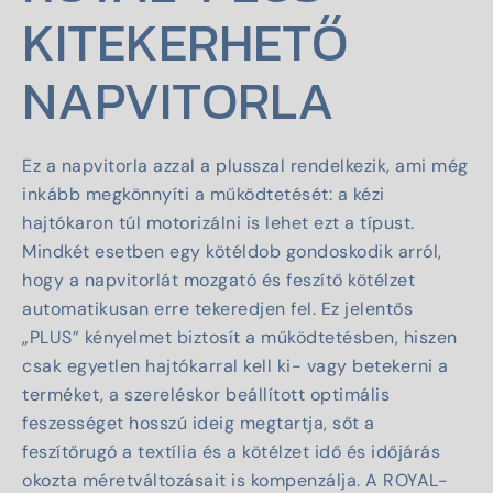
KITEKERHETŐ
NAPVITORLA
Ez a napvitorla azzal a plusszal rendelkezik, ami még
inkább megkönnyíti a működtetését: a kézi
hajtókaron túl motorizálni is lehet ezt a típust.
Mindkét esetben egy kötéldob gondoskodik arról,
hogy a napvitorlát mozgató és feszítő kötélzet
automatikusan erre tekeredjen fel. Ez jelentős
„PLUS” kényelmet biztosít a működtetésben, hiszen
csak egyetlen hajtókarral kell ki- vagy betekerni a
terméket, a szereléskor beállított optimális
feszességet hosszú ideig megtartja, sőt a
feszítőrugó a textília és a kötélzet idő és időjárás
okozta méretváltozásait is kompenzálja. A ROYAL-