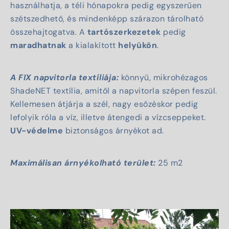
használhatja, a téli hónapokra pedig egyszerűen
szétszedhető, és mindenképp szárazon tárolható
összehajtogatva. A
tartószerkezetek
pedig
maradhatnak
a kialakított
helyükön
.
A FIX napvitorla textíliája:
könnyű, mikrohézagos
ShadeNET textília
, amitől a napvitorla szépen feszül.
Kellemesen átjárja a szél, nagy esőzéskor pedig
lefolyik róla a víz, illetve átengedi a vízcseppeket.
UV-védelme
biztonságos árnyékot ad.
Maximálisan árnyékolható terület:
25 m2