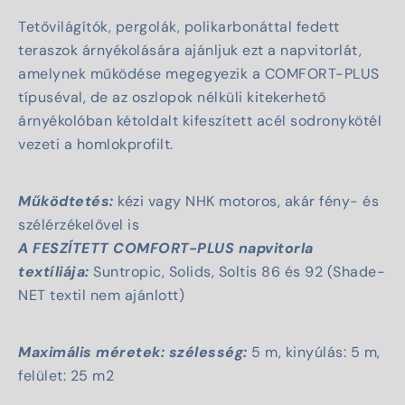
Tetővilágítók, pergolák, polikarbonáttal fedett
teraszok árnyékolására ajánljuk ezt a napvitorlát,
amelynek működése megegyezik a COMFORT-PLUS
típuséval, de az oszlopok nélküli kitekerhető
árnyékolóban kétoldalt kifeszített acél sodronykötél
vezeti a homlokprofilt.
Működtetés:
kézi vagy NHK motoros, akár fény- és
szélérzékelővel is
A FESZÍTETT COMFORT-PLUS napvitorla
textíliája:
Suntropic, Solids, Soltis 86 és 92 (Shade-
NET textil nem ajánlott)
Maximális méretek: szélesség:
5 m, kinyúlás: 5 m,
felület: 25 m2